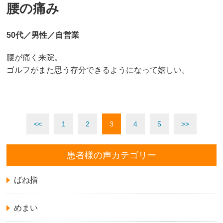
腰の痛み
50代／男性／自営業
腰が痛く来院。
ゴルフがまた思う存分できるようになって嬉しい。
<<
1
2
3
4
5
>>
患者様の声カテゴリー
ばね指
めまい