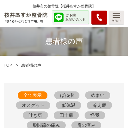
桜井市の整骨院【桜井あすか整骨院】
患者様の声
TOP
患者様の声
全て表示
ばね指
めまい
オスグット
低体温
冷え症
吐き気
四十肩
怪我
股関節の痛み
肩の痛み