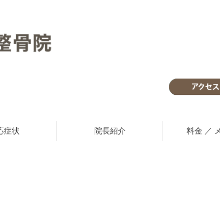
応症状
院長紹介
料金 ／ 